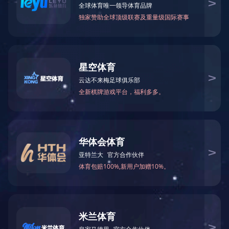
冶金渣、保护渣等高温物性检测设备
企业荣誉
冶金石灰活性度测定仪
乐动平台网站登录入口-乐动（中国）
矿石、焦炭物理检测及制样设备
工业分析、测硫仪等