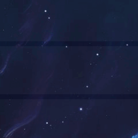
好消息：我公司研发的焦炭反应性制样系统，全部制样过
KRD-02煤的热稳定性测定系统