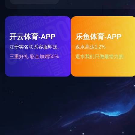
■ 符合标准：GB/T 1573-2018《煤的热稳定性测定方法》
技术参数：
● KRD-02振筛机：往复式，频率240mm，振幅40mm
● 坩埚架：5孔