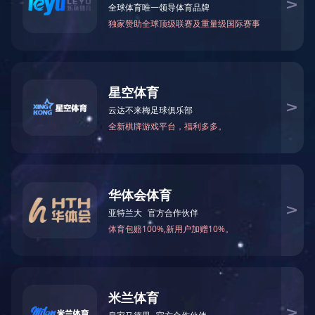
冶金渣、保护渣等高温物性检测设备
企业荣誉
冶金石灰活性度测定仪
乐动平台网站登录入口-乐动（中国）
矿石、焦炭物理检测及制样设备
工业分析、测硫仪等
■ 符合标准：GB/T 2005-1994《冶金焦炭的焦末含量及
筛分组成的测定方法》
技术参数：
● 筛子层数：4层