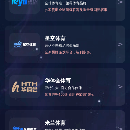
冶金渣、保护渣等高温物性检测设备
企业荣誉
冶金石灰活性度测定仪
乐动平台网站登录入口-乐动（中国）
矿石、焦炭物理检测及制样设备
工业分析、测硫仪等
产品介绍：
可用于铁矿石烧结基础特性：同化特性、液相流动特
性、粘结相自身强度特性、铁酸钙生成特性、连晶特性等
研究。
技术参数：
● 工作温度：0～1600℃
● 高温炉行走机构：丝杠传动，行走速度可调，高温炉行