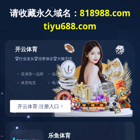
乐动平台网站登录入口
乐动平台网站登录入口
产品展示
＞
公司简介
乐动平台网站登录入口-乐动（中国）
乐动平台网站登录入口
焦化行业检测及优化配煤设备
企业业绩
球团矿/烧结矿/块矿高温冶金性能检测系统
技术交流
：我公司研发的焦炭反应性制样系统，全部制样过程机械化操作，没有人
产品搜索 >
烧结/球团优化配矿研究设备
视频观赏
KXWSJ-3铁矿粉烧结基础性能测定系统
高炉配吹煤检测设备
标准下载