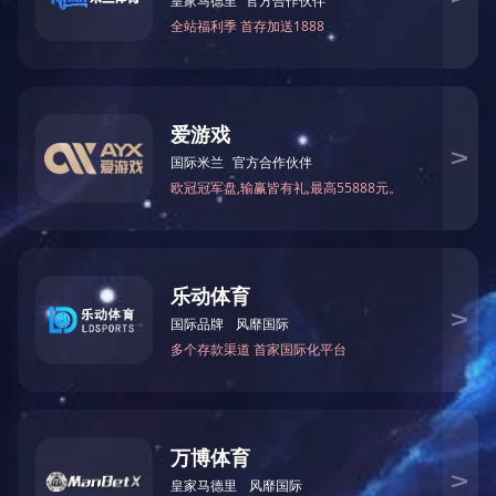
● 操作方式：计算机操作控制，降低实验人员劳动强度，
减少认为干扰因素。
● 五段式加热，煤饼受热均匀，没有炉头焦。
● 环保式设计，煤气净化后燃烧排放。
● 不需要土建，可安装在实验室。
● 列管式冷却器带制冷功能。
● 实验数据由计算机自动采集处理，实验数据和曲线由打
印机输出。
● 研究单种煤及配合煤的结焦性能。
● 用煤量少、结焦时间<5小时，能对炼焦煤结焦性进行
快速评价。
● 增加辅助加热段。