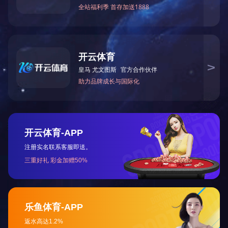
● 电源：AC380V±10%，50Hz，三相五线制。
● 外形尺寸：2000×1500×4500mm
● 重量：5500kg
侧装试验焦炉
技术参数：
● 炭化室有效尺寸：450×310×635mm