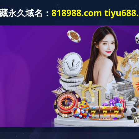
0412
登录入口
产品展示
公司简介
乐动平台网站登录入口
企业业绩
技术交