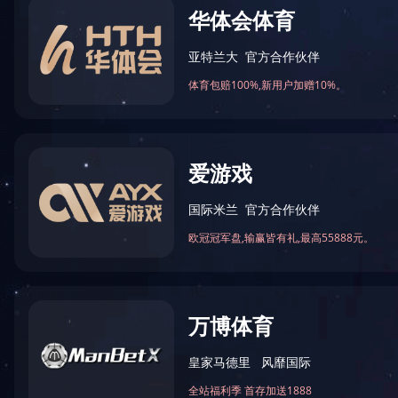
■
技术特点：
●采用*的双运动叠加混合技术，在一台设备上实现
●换桶简单方便，容易清理。
■技术参数：
●料筒容积：40
L;