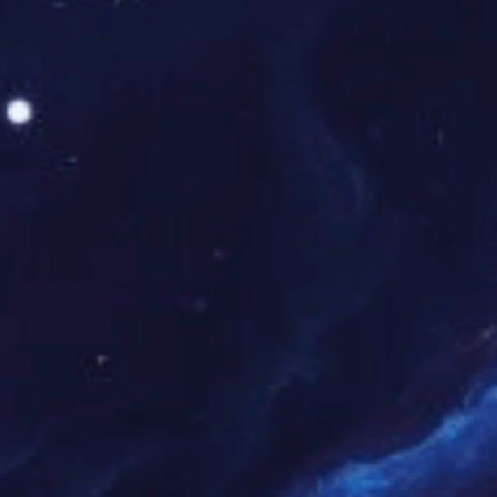
丝杠升降机
球团燃烧室
球团焙烧室
涡街流量计
涡旋鼓风机
空气换热室
1-
2-
3-
4-
5-
6-
大提高了空、燃气混合强度，缩短了火焰长度，以降低设备整体
保证了料柱纵向温度均匀。
的罗茨风机，降低了耗电功率及噪音，保证了实验室内更环保。
根据国内不同厂矿各自的的焙烧工艺制度，来模拟不同实际球团
℃(均热后期)，以确保整体料柱全部焙烧彻底。有关参数设定后一