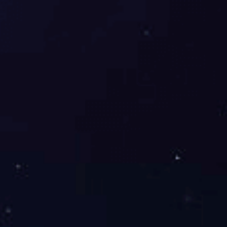
力，导致生球爆裂或剥落，影响生球质量。生球的爆裂温度表示了它