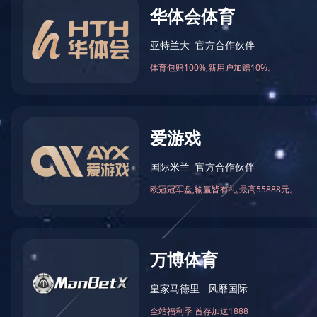
好消息：我公
一．
产品简介
依照大生产工艺制度，模拟竖炉、带式焙烧机、连蓖机－
严格按照相似原理设计原则进行实验模型设计，
自动化程
二．
技术参数及特点