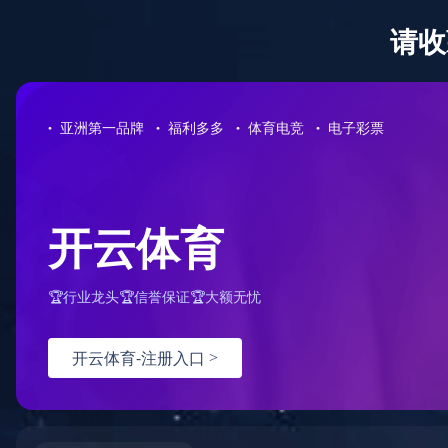
乐动平台网站登录入口
乐动平台网站