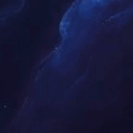
工
艺
干燥
预热
焙烧
均热
段
段
段
段
（
℃）
300～500
900～1000
1100～
1150
1250
（
min）
8～12
10～15
15～25
5
in)
2.3
1.85
1.85
1.85
价格（万
备注
元）