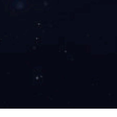
上一页
Copyright © 2022 乐动平台网站登录入口-乐动（中国） Inc All Right Reser
ved. 技术支持：
电话：0412-8252920 0412-8252930 传真：0412-8246602 手机：1305
0084493 售后服务部：0412-8285080 新疆市场部 手机：1864124283
5 电话：0991-3651089