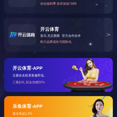
●
还原炉体：外壳不锈钢（抛光），三段式内嵌式加热套，功率为
×
4KW
3=12KW。
●
翻转电机：用以还原炉体平稳翻转，便于装卸料。
●
尾气排放口：用以将还原尾气导出、点燃，环保排放，加设含氧
量检测仪。
●
设备支座：用以保证设备整体平稳，减少占地空间。
●
气瓶组：必须建立独立的防爆室，室内设报警器。
●
洗配气柜：柜内外设
5套质量流量控制器、混气箱、报警器，面板
设5套浮子流量计。
●
成分分析：配
H
、
CO、CO
、
CH
、
N
5组气体成分组合柜（
1
2
2
4
2
套
）。
●
温度控制柜：用以控制还原气加热炉（
4）保证还原气出口温度精
度±1℃。