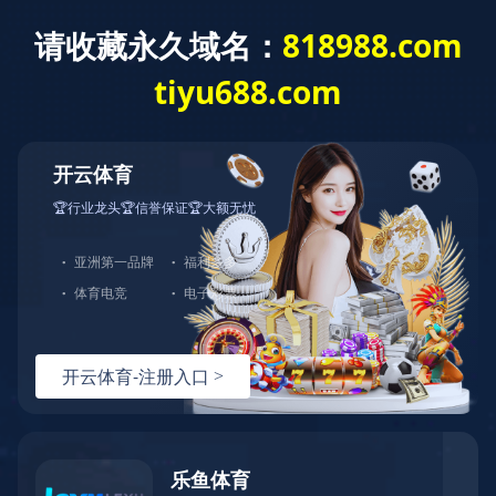
乐动平台网站登录入口
乐动平台网站登录入口
产品展示
＞
公司简介
乐动平台网站登录入口-乐动（中国）
乐动平台网站登录入口
焦化行业检测及优化配煤设备
企业业绩
球团矿/烧结矿/块矿高温冶金性能检测系统
技术交流
我公司研发的焦炭反应性制样系统，全部制样过程机械化操作，没有人为
产品搜索 >
烧结/球团优化配矿研究设备
视频观赏
10Kg氢冶金试验平台
高炉配吹煤检测设备
标准下载