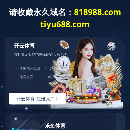
乐动平台网站登录入口
乐动平台网站登录入口
产品展示
＞
公司简介
乐动平台网站登录入口-乐动（中国）
乐动平台网站登录入口
焦化行业检测及优化配煤设备
企业业绩
球团矿/烧结矿/块矿高温冶金性能检测系统
技术交流
统，全部制样过程机械化操作，没有人为误差，焦球形状与人工制焦球法
产品搜索 >
烧结/球团优化配矿研究设备
视频观赏
搜索
高炉配吹煤检测设备
标准下载