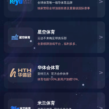
冶金渣、保护渣等高温物性检测设备
企业荣誉
冶金石灰活性度测定仪
乐动平台网站登录入口-乐动（中国）
矿石、焦炭物理检测及制样设备
Copyright © 2022 乐动平台网站登录入口-乐动（中国） Inc All Right Reser
工业分析、测硫仪等
ved. 技术支持：
电话：0412-8252920 0412-8252930 传真：0412-8246602 手机：1305
0084493 售后服务部：0412-8285080 新疆市场部 手机：1864124283
5 电话：0991-3651089
网站部分资源来自互联网公开渠道 如有侵权请及时联系本司删除
乐动平台网站登录入
电话
短信
产品
口