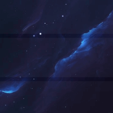
司研发的焦炭反应性制样系统，全部制样过程机械化操作，没有人为误差
搜索
公司简介
乐动平台网站登录入口
企业业绩
技术交
口-乐动（中国） Inc All Right Reserved. 技术支持：
30 传真：0412-8246602 手机：13050084493 售后服务部：0412-828