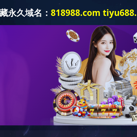
0412
登录入口
产品展示
公司简介
乐动平台网站登录入口
企业业绩
技术交