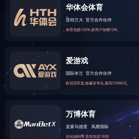
好消息：我公
乐动平台网站登录入口
产品展示
Copyright © 2022 乐动平台网站登录入
电话：0412-8252920 0412-82529