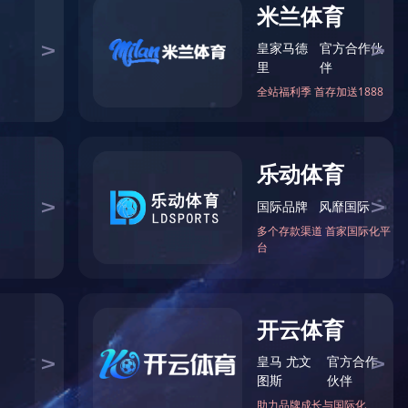
程机械化操作，没有人为误差，焦球形状与人工制焦球法一致或优于人工